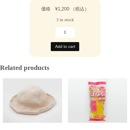
価格
¥
1,200
（税込）
3 in stock
サ
ン
ダ
Add to cart
ル
quantity
Related products